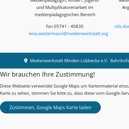
Medienpädagogin, Kinder-, Jugend-
Medi
und Multiplika­toren­arbeit im
Ang
medienpädagogischen Bereich
fon 05741 - 40830
nils.d
lena.westermann@medienwerkstatt.org
Medienwerkstatt Minden-Lübbecke e.V.
Bahnhofst
Wir brauchen Ihre Zustimmung!
Diese Webseite verwendet Google Maps um Kartenmaterial einzub
Karte zu sehen, stimmen Sie bitte zu, dass diese vom Google-Ser