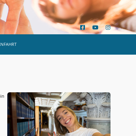
ANFAHRT
in