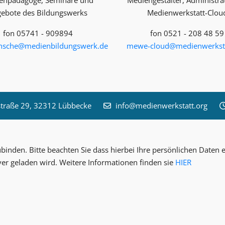
enpädagoge, Seminare und
Mediengestalter, Administra
ebote des Bildungswerks
Medienwerkstatt-Clou
fon 05741 - 909894
fon 0521 - 208 48 59
unsche@medienbildungswerk.de
mewe-cloud@medienwerksta
raße 29, 32312 Lübbecke
info@medienwerkstatt.org
inden. Bitte beachten Sie dass hierbei Ihre persönlichen Date
ver geladen wird. Weitere Informationen finden sie
HIER