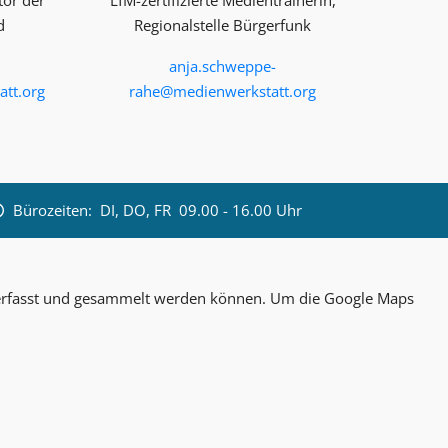
tor der
LfM-zertifizierte Medientrainerin,
d
Regionalstelle Bürgerfunk
anja.schweppe-
tt.org
rahe@medienwerkstatt.org
Bürozeiten:
DI, DO, FR 09.00 - 16.00 Uhr
n erfasst und gesammelt werden können. Um die Google Maps