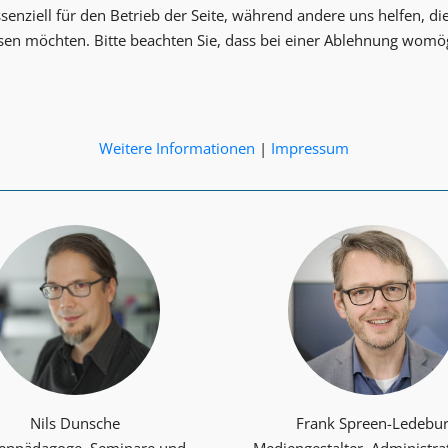
senziell für den Betrieb der Seite, während andere uns helfen, d
ssen möchten. Bitte beachten Sie, dass bei einer Ablehnung womög
le Medien im Kleinkindalter - 101d
Weitere Informationen
|
Impressum
Nils Dunsche
Frank Spreen-Ledebu