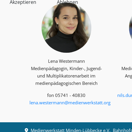
Akzeptieren
Ablehnen
Lena Westermann
Medienpädagogin, Kinder-, Jugend-
Medi
und Multiplika­toren­arbeit im
Ang
medienpädagogischen Bereich
fon 05741 - 40830
nils.d
lena.westermann@medienwerkstatt.org
Medienwerkstatt Minden-Lübbecke e.V.
Bahnhofst