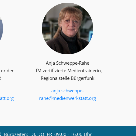
r
Anja Schweppe-Rahe
tor der
LfM-zertifizierte Medientrainerin,
d
Regionalstelle Bürgerfunk
anja.schweppe-
tt.org
rahe@medienwerkstatt.org
Bürozeiten:
DI, DO, FR 09.00 - 16.00 Uhr