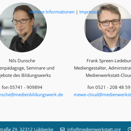
Weitere Informationen
|
Impressum
Nils Dunsche
Frank Spreen-Ledebu
enpädagoge, Seminare und
Mediengestalter, Administra
ebote des Bildungswerks
Medienwerkstatt-Clou
fon 05741 - 909894
fon 0521 - 208 48 59
unsche@medienbildungswerk.de
mewe-cloud@medienwerksta
raße 29, 32312 Lübbecke
info@medienwerkstatt.org