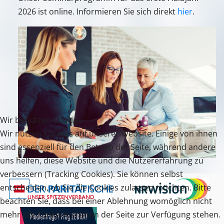
2026 ist online. Informieren Sie sich direkt
hier
.
Wir benutzen Cookies
Wir nutzen Cookies auf unserer Website. Einige von ihnen
sind essenziell für den Betrieb der Seite, während andere
uns helfen, diese Website und die Nutzererfahrung zu
verbessern (Tracking Cookies). Sie können selbst
entscheiden, ob Sie die Cookies zulassen möchten. Bitte
beachten Sie, dass bei einer Ablehnung womöglich nicht
mehr alle Funktionalitäten der Seite zur Verfügung stehen.