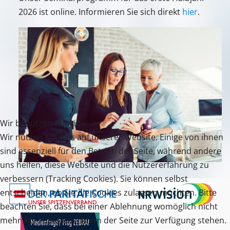
2026 ist online. Informieren Sie sich direkt
hier
.
Wir benutzen Cookies
Wir nutzen Cookies auf unserer Website. Einige von ihnen
sind essenziell für den Betrieb der Seite, während andere
uns helfen, diese Website und die Nutzererfahrung zu
verbessern (Tracking Cookies). Sie können selbst
entscheiden, ob Sie die Cookies zulassen möchten. Bitte
beachten Sie, dass bei einer Ablehnung womöglich nicht
mehr alle Funktionalitäten der Seite zur Verfügung stehen.