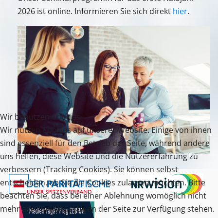
2026 ist online. Informieren Sie sich direkt
hier
.
Wir benutzen Cookies
Wir nutzen Cookies auf unserer Website. Einige von ihnen
sind essenziell für den Betrieb der Seite, während andere
uns helfen, diese Website und die Nutzererfahrung zu
verbessern (Tracking Cookies). Sie können selbst
entscheiden, ob Sie die Cookies zulassen möchten. Bitte
beachten Sie, dass bei einer Ablehnung womöglich nicht
mehr alle Funktionalitäten der Seite zur Verfügung stehen.