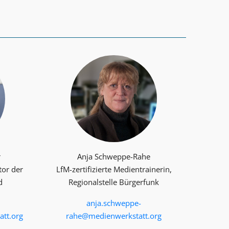
r
Anja Schweppe-Rahe
tor der
LfM-zertifizierte Medientrainerin,
d
Regionalstelle Bürgerfunk
anja.schweppe-
tt.org
rahe@medienwerkstatt.org