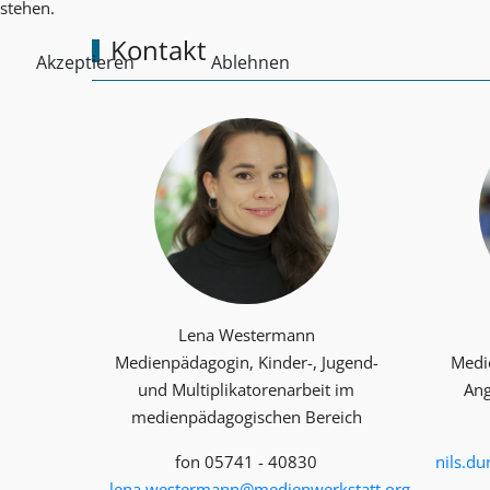
stehen.
Kontakt
Akzeptieren
Ablehnen
Lena Westermann
Medienpädagogin, Kinder-, Jugend-
Medi
und Multiplika­toren­arbeit im
Ang
medienpädagogischen Bereich
fon 05741 - 40830
nils.d
lena.westermann@medienwerkstatt.org