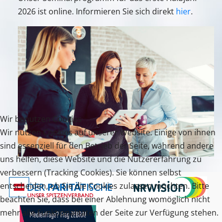
2026 ist online. Informieren Sie sich direkt
hier
.
Wir benutzen Cookies
Wir nutzen Cookies auf unserer Website. Einige von ihnen
sind essenziell für den Betrieb der Seite, während andere
uns helfen, diese Website und die Nutzererfahrung zu
verbessern (Tracking Cookies). Sie können selbst
entscheiden, ob Sie die Cookies zulassen möchten. Bitte
beachten Sie, dass bei einer Ablehnung womöglich nicht
mehr alle Funktionalitäten der Seite zur Verfügung stehen.