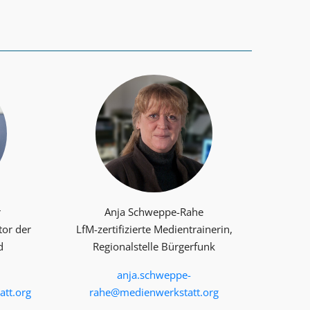
r
Anja Schweppe-Rahe
tor der
LfM-zertifizierte Medientrainerin,
d
Regionalstelle Bürgerfunk
anja.schweppe-
tt.org
rahe@medienwerkstatt.org