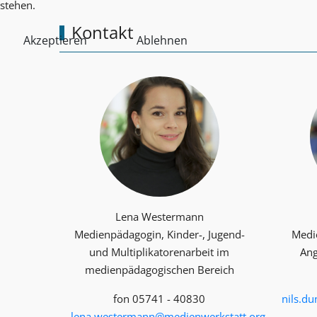
stehen.
Kontakt
Akzeptieren
Ablehnen
Lena Westermann
Medienpädagogin, Kinder-, Jugend-
Medi
und Multiplika­toren­arbeit im
Ang
medienpädagogischen Bereich
fon 05741 - 40830
nils.d
lena.westermann@medienwerkstatt.org