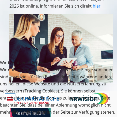
2026 ist online. Informieren Sie sich direkt
hier
.
Wir benutzen Cookies
Wir nutzen Cookies auf unserer Website. Einige von ihnen
sind essenziell für den Betrieb der Seite, während andere
uns helfen, diese Website und die Nutzererfahrung zu
verbessern (Tracking Cookies). Sie können selbst
entscheiden, ob Sie die Cookies zulassen möchten. Bitte
beachten Sie, dass bei einer Ablehnung womöglich nicht
mehr alle Funktionalitäten der Seite zur Verfügung stehen.