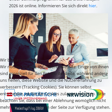
2026 ist online. Informieren Sie sich direkt
hier
.
Wir benutzen Cookies
Wir nutzen Cookies auf unserer Website. Einige von ihnen
sind essenziell für den Betrieb der Seite, während andere
uns helfen, diese Website und die Nutzererfahrung zu
verbessern (Tracking Cookies). Sie können selbst
entscheiden, ob Sie die Cookies zulassen möchten. Bitte
beachten Sie, dass bei einer Ablehnung womöglich nicht
mehr alle Funktionalitäten der Seite zur Verfügung stehen.