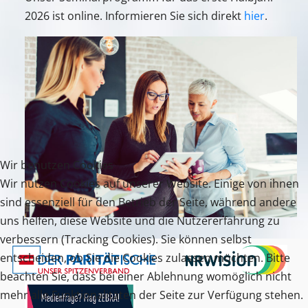
2026 ist online. Informieren Sie sich direkt
hier
.
Wir benutzen Cookies
Wir nutzen Cookies auf unserer Website. Einige von ihnen
sind essenziell für den Betrieb der Seite, während andere
uns helfen, diese Website und die Nutzererfahrung zu
verbessern (Tracking Cookies). Sie können selbst
entscheiden, ob Sie die Cookies zulassen möchten. Bitte
beachten Sie, dass bei einer Ablehnung womöglich nicht
mehr alle Funktionalitäten der Seite zur Verfügung stehen.