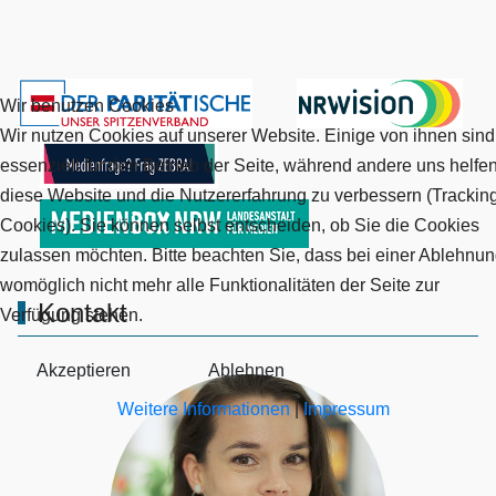
Wir benutzen Cookies
Wir nutzen Cookies auf unserer Website. Einige von ihnen sind
essenziell für den Betrieb der Seite, während andere uns helfen
diese Website und die Nutzererfahrung zu verbessern (Trackin
Cookies). Sie können selbst entscheiden, ob Sie die Cookies
zulassen möchten. Bitte beachten Sie, dass bei einer Ablehnu
womöglich nicht mehr alle Funktionalitäten der Seite zur
Kontakt
Verfügung stehen.
Akzeptieren
Ablehnen
Weitere Informationen
|
Impressum