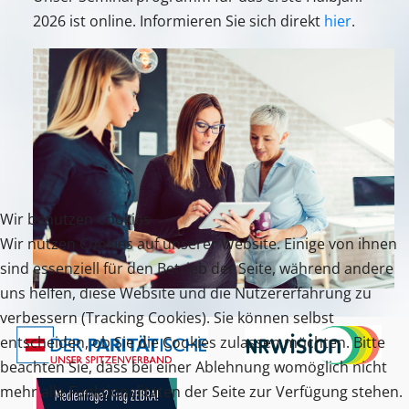
2026 ist online. Informieren Sie sich direkt
hier
.
Wir benutzen Cookies
Wir nutzen Cookies auf unserer Website. Einige von ihnen
sind essenziell für den Betrieb der Seite, während andere
uns helfen, diese Website und die Nutzererfahrung zu
verbessern (Tracking Cookies). Sie können selbst
entscheiden, ob Sie die Cookies zulassen möchten. Bitte
beachten Sie, dass bei einer Ablehnung womöglich nicht
mehr alle Funktionalitäten der Seite zur Verfügung stehen.