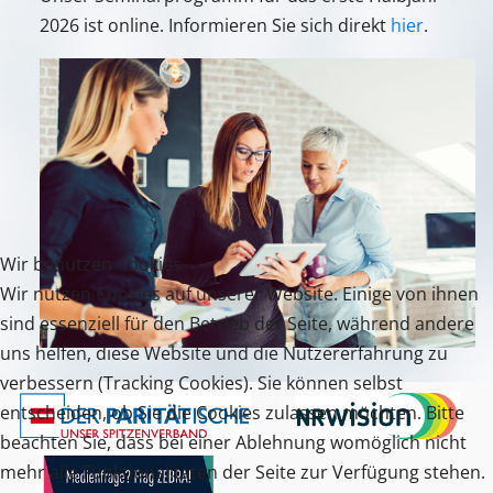
2026 ist online. Informieren Sie sich direkt
hier
.
Wir benutzen Cookies
Wir nutzen Cookies auf unserer Website. Einige von ihnen
sind essenziell für den Betrieb der Seite, während andere
uns helfen, diese Website und die Nutzererfahrung zu
verbessern (Tracking Cookies). Sie können selbst
entscheiden, ob Sie die Cookies zulassen möchten. Bitte
beachten Sie, dass bei einer Ablehnung womöglich nicht
mehr alle Funktionalitäten der Seite zur Verfügung stehen.