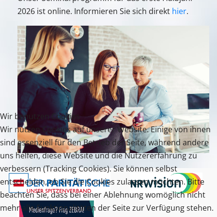
2026 ist online. Informieren Sie sich direkt
hier
.
Wir benutzen Cookies
Wir nutzen Cookies auf unserer Website. Einige von ihnen
sind essenziell für den Betrieb der Seite, während andere
uns helfen, diese Website und die Nutzererfahrung zu
verbessern (Tracking Cookies). Sie können selbst
entscheiden, ob Sie die Cookies zulassen möchten. Bitte
beachten Sie, dass bei einer Ablehnung womöglich nicht
mehr alle Funktionalitäten der Seite zur Verfügung stehen.