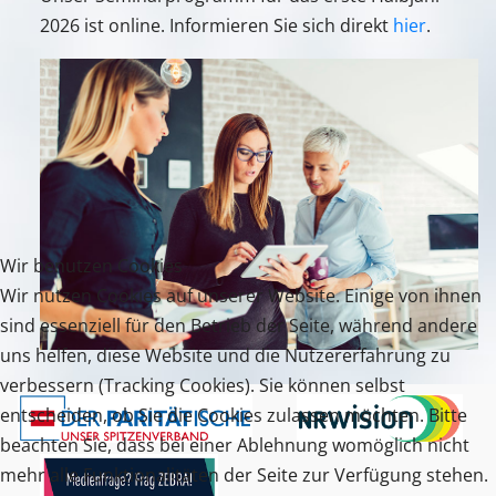
2026 ist online. Informieren Sie sich direkt
hier
.
Wir benutzen Cookies
Wir nutzen Cookies auf unserer Website. Einige von ihnen
sind essenziell für den Betrieb der Seite, während andere
uns helfen, diese Website und die Nutzererfahrung zu
verbessern (Tracking Cookies). Sie können selbst
entscheiden, ob Sie die Cookies zulassen möchten. Bitte
beachten Sie, dass bei einer Ablehnung womöglich nicht
mehr alle Funktionalitäten der Seite zur Verfügung stehen.