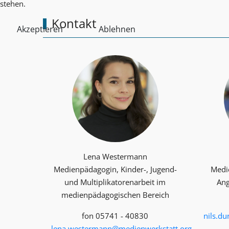
stehen.
Kontakt
Akzeptieren
Ablehnen
Lena Westermann
Medienpädagogin, Kinder-, Jugend-
Medi
und Multiplika­toren­arbeit im
Ang
medienpädagogischen Bereich
fon 05741 - 40830
nils.d
lena.westermann@medienwerkstatt.org