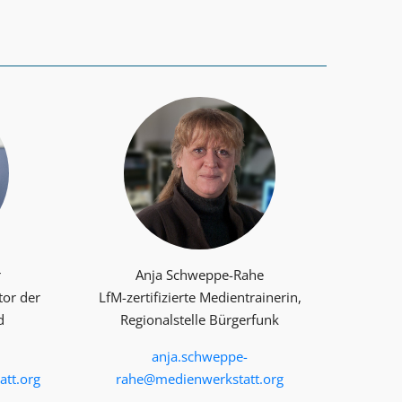
r
Anja Schweppe-Rahe
tor der
LfM-zertifizierte Medientrainerin,
d
Regionalstelle Bürgerfunk
anja.schweppe-
tt.org
rahe@medienwerkstatt.org