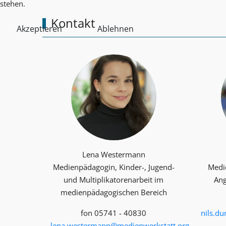
stehen.
Kontakt
Akzeptieren
Ablehnen
Lena Westermann
Medienpädagogin, Kinder-, Jugend-
Medi
und Multiplika­toren­arbeit im
Ang
medienpädagogischen Bereich
fon 05741 - 40830
nils.d
lena.westermann@medienwerkstatt.org