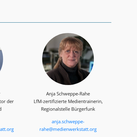
r
Anja Schweppe-Rahe
tor der
LfM-zertifizierte Medientrainerin,
d
Regionalstelle Bürgerfunk
anja.schweppe-
tt.org
rahe@medienwerkstatt.org