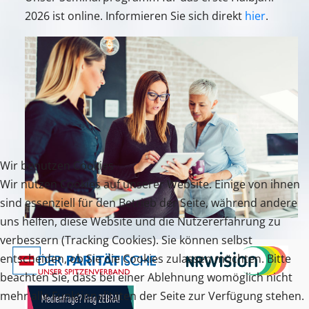
2026 ist online. Informieren Sie sich direkt
hier
.
Wir benutzen Cookies
Wir nutzen Cookies auf unserer Website. Einige von ihnen
sind essenziell für den Betrieb der Seite, während andere
uns helfen, diese Website und die Nutzererfahrung zu
verbessern (Tracking Cookies). Sie können selbst
entscheiden, ob Sie die Cookies zulassen möchten. Bitte
beachten Sie, dass bei einer Ablehnung womöglich nicht
mehr alle Funktionalitäten der Seite zur Verfügung stehen.