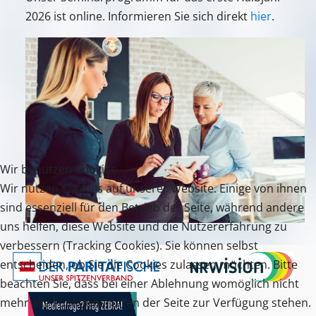
2026 ist online. Informieren Sie sich direkt
hier
.
Wir benutzen Cookies
Wir nutzen Cookies auf unserer Website. Einige von ihnen
sind essenziell für den Betrieb der Seite, während andere
uns helfen, diese Website und die Nutzererfahrung zu
verbessern (Tracking Cookies). Sie können selbst
entscheiden, ob Sie die Cookies zulassen möchten. Bitte
beachten Sie, dass bei einer Ablehnung womöglich nicht
mehr alle Funktionalitäten der Seite zur Verfügung stehen.