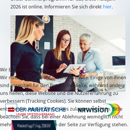
2026 ist online. Informieren Sie sich direkt
hier
.
Wir benutzen Cookies
Wir nutzen Cookies auf unserer Website. Einige von ihnen
sind essenziell für den Betrieb der Seite, während andere
uns helfen, diese Website und die Nutzererfahrung zu
verbessern (Tracking Cookies). Sie können selbst
entscheiden, ob Sie die Cookies zulassen möchten. Bitte
beachten Sie, dass bei einer Ablehnung womöglich nicht
mehr alle Funktionalitäten der Seite zur Verfügung stehen.