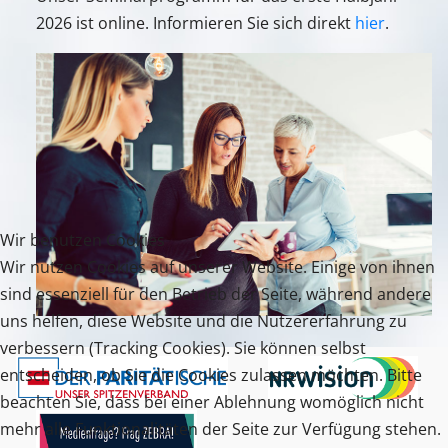
2026 ist online. Informieren Sie sich direkt
hier
.
Wir benutzen Cookies
Wir nutzen Cookies auf unserer Website. Einige von ihnen
sind essenziell für den Betrieb der Seite, während andere
uns helfen, diese Website und die Nutzererfahrung zu
verbessern (Tracking Cookies). Sie können selbst
entscheiden, ob Sie die Cookies zulassen möchten. Bitte
beachten Sie, dass bei einer Ablehnung womöglich nicht
mehr alle Funktionalitäten der Seite zur Verfügung stehen.