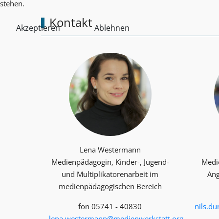
stehen.
Kontakt
Akzeptieren
Ablehnen
Lena Westermann
Medienpädagogin, Kinder-, Jugend-
Medi
und Multiplika­toren­arbeit im
Ang
medienpädagogischen Bereich
fon 05741 - 40830
nils.d
lena.westermann@medienwerkstatt.org