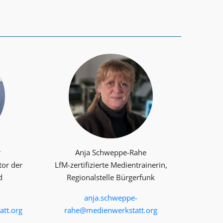
r
Anja Schweppe-Rahe
tor der
LfM-zertifizierte Medientrainerin,
d
Regionalstelle Bürgerfunk
anja.schweppe-
tt.org
rahe@medienwerkstatt.org