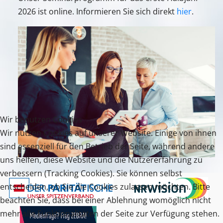
2026 ist online. Informieren Sie sich direkt
hier
.
Wir benutzen Cookies
Wir nutzen Cookies auf unserer Website. Einige von ihnen
sind essenziell für den Betrieb der Seite, während andere
uns helfen, diese Website und die Nutzererfahrung zu
verbessern (Tracking Cookies). Sie können selbst
entscheiden, ob Sie die Cookies zulassen möchten. Bitte
beachten Sie, dass bei einer Ablehnung womöglich nicht
mehr alle Funktionalitäten der Seite zur Verfügung stehen.