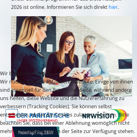
2026 ist online. Informieren Sie sich direkt
hier
.
Wir benutzen Cookies
Wir nutzen Cookies auf unserer Website. Einige von ihnen
sind essenziell für den Betrieb der Seite, während andere
uns helfen, diese Website und die Nutzererfahrung zu
verbessern (Tracking Cookies). Sie können selbst
entscheiden, ob Sie die Cookies zulassen möchten. Bitte
beachten Sie, dass bei einer Ablehnung womöglich nicht
mehr alle Funktionalitäten der Seite zur Verfügung stehen.