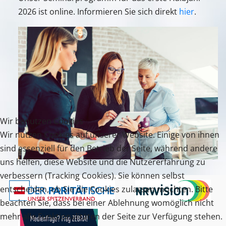
2026 ist online. Informieren Sie sich direkt
hier
.
Wir benutzen Cookies
Wir nutzen Cookies auf unserer Website. Einige von ihnen
sind essenziell für den Betrieb der Seite, während andere
uns helfen, diese Website und die Nutzererfahrung zu
verbessern (Tracking Cookies). Sie können selbst
entscheiden, ob Sie die Cookies zulassen möchten. Bitte
beachten Sie, dass bei einer Ablehnung womöglich nicht
mehr alle Funktionalitäten der Seite zur Verfügung stehen.