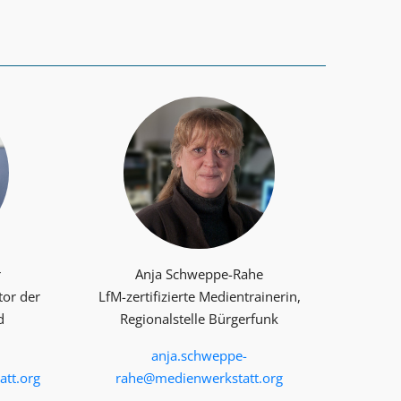
r
Anja Schweppe-Rahe
tor der
LfM-zertifizierte Medientrainerin,
d
Regionalstelle Bürgerfunk
anja.schweppe-
tt.org
rahe@medienwerkstatt.org