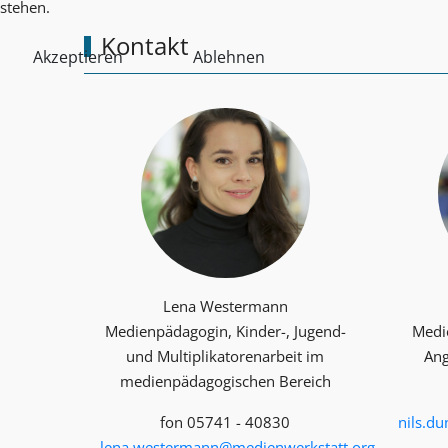
stehen.
Kontakt
Akzeptieren
Ablehnen
Lena Westermann
Medienpädagogin, Kinder-, Jugend-
Medi
und Multiplika­toren­arbeit im
Ang
medienpädagogischen Bereich
fon 05741 - 40830
nils.d
lena.westermann@medienwerkstatt.org