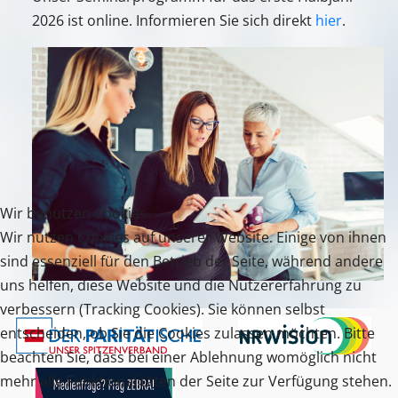
2026 ist online. Informieren Sie sich direkt
hier
.
Wir benutzen Cookies
Wir nutzen Cookies auf unserer Website. Einige von ihnen
sind essenziell für den Betrieb der Seite, während andere
uns helfen, diese Website und die Nutzererfahrung zu
verbessern (Tracking Cookies). Sie können selbst
entscheiden, ob Sie die Cookies zulassen möchten. Bitte
beachten Sie, dass bei einer Ablehnung womöglich nicht
mehr alle Funktionalitäten der Seite zur Verfügung stehen.