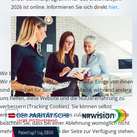
2026 ist online. Informieren Sie sich direkt
hier
.
Wir benutzen Cookies
Wir nutzen Cookies auf unserer Website. Einige von ihnen
sind essenziell für den Betrieb der Seite, während andere
uns helfen, diese Website und die Nutzererfahrung zu
verbessern (Tracking Cookies). Sie können selbst
entscheiden, ob Sie die Cookies zulassen möchten. Bitte
beachten Sie, dass bei einer Ablehnung womöglich nicht
mehr alle Funktionalitäten der Seite zur Verfügung stehen.