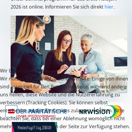
2026 ist online. Informieren Sie sich direkt
hier
.
Wir benutzen Cookies
Wir nutzen Cookies auf unserer Website. Einige von ihnen
sind essenziell für den Betrieb der Seite, während andere
uns helfen, diese Website und die Nutzererfahrung zu
verbessern (Tracking Cookies). Sie können selbst
entscheiden, ob Sie die Cookies zulassen möchten. Bitte
beachten Sie, dass bei einer Ablehnung womöglich nicht
mehr alle Funktionalitäten der Seite zur Verfügung stehen.