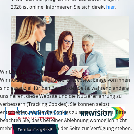
2026 ist online. Informieren Sie sich direkt
hier
.
Wir benutzen Cookies
Wir nutzen Cookies auf unserer Website. Einige von ihnen
sind essenziell für den Betrieb der Seite, während andere
uns helfen, diese Website und die Nutzererfahrung zu
verbessern (Tracking Cookies). Sie können selbst
entscheiden, ob Sie die Cookies zulassen möchten. Bitte
beachten Sie, dass bei einer Ablehnung womöglich nicht
mehr alle Funktionalitäten der Seite zur Verfügung stehen.