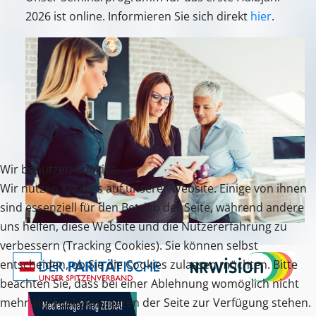
2026 ist online. Informieren Sie sich direkt
hier
.
Wir benutzen Cookies
Wir nutzen Cookies auf unserer Website. Einige von ihnen
sind essenziell für den Betrieb der Seite, während andere
uns helfen, diese Website und die Nutzererfahrung zu
verbessern (Tracking Cookies). Sie können selbst
entscheiden, ob Sie die Cookies zulassen möchten. Bitte
beachten Sie, dass bei einer Ablehnung womöglich nicht
mehr alle Funktionalitäten der Seite zur Verfügung stehen.