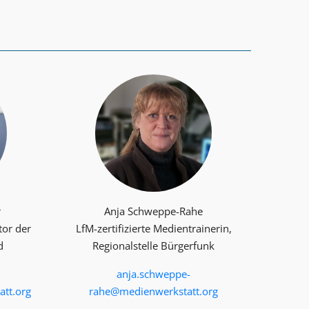
r
Anja Schweppe-Rahe
tor der
LfM-zertifizierte Medientrainerin,
d
Regionalstelle Bürgerfunk
anja.schweppe-
tt.org
rahe@medienwerkstatt.org