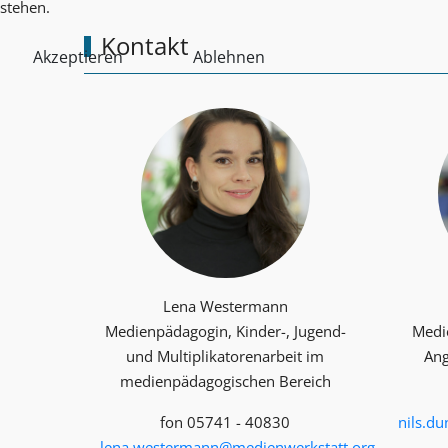
stehen.
Kontakt
Akzeptieren
Ablehnen
Lena Westermann
Medienpädagogin, Kinder-, Jugend-
Medi
und Multiplika­toren­arbeit im
Ang
medienpädagogischen Bereich
fon 05741 - 40830
nils.d
lena.westermann@medienwerkstatt.org