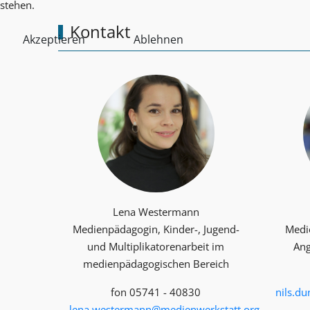
stehen.
Kontakt
Akzeptieren
Ablehnen
Lena Westermann
Medienpädagogin, Kinder-, Jugend-
Medi
und Multiplika­toren­arbeit im
Ang
medienpädagogischen Bereich
fon 05741 - 40830
nils.d
lena.westermann@medienwerkstatt.org