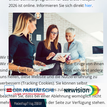
2026 ist online. Informieren Sie sich direkt
hier
.
Wir benutzen Cookies
Wir nutzen Cookies auf unserer Website. Einige von ihnen
sind essenziell für den Betrieb der Seite, während andere
uns helfen, diese Website und die Nutzererfahrung zu
verbessern (Tracking Cookies). Sie können selbst
entscheiden, ob Sie die Cookies zulassen möchten. Bitte
beachten Sie, dass bei einer Ablehnung womöglich nicht
mehr alle Funktionalitäten der Seite zur Verfügung stehen.