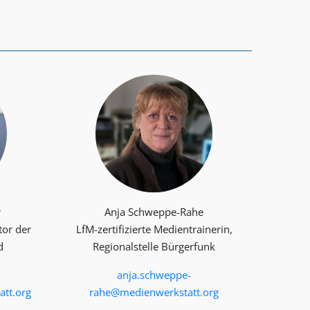
r
Anja Schweppe-Rahe
tor der
LfM-zertifizierte Medientrainerin,
d
Regionalstelle Bürgerfunk
anja.schweppe-
tt.org
rahe@medienwerkstatt.org