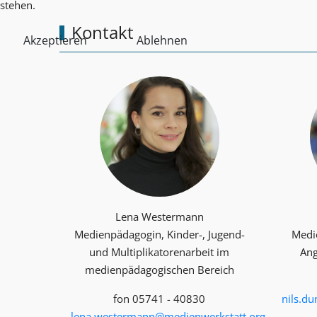
stehen.
Kontakt
Akzeptieren
Ablehnen
Lena Westermann
Medienpädagogin, Kinder-, Jugend-
Medi
und Multiplika­toren­arbeit im
Ang
medienpädagogischen Bereich
fon 05741 - 40830
nils.d
lena.westermann@medienwerkstatt.org