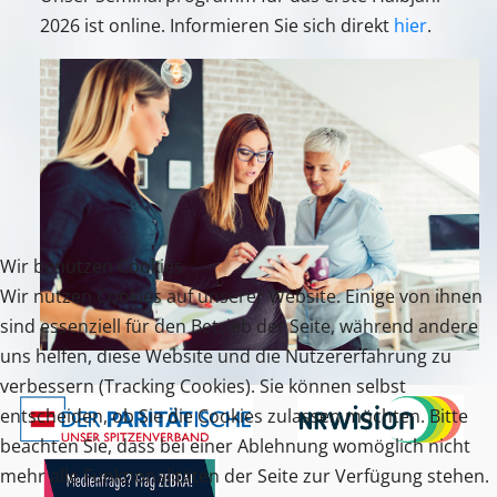
2026 ist online. Informieren Sie sich direkt
hier
.
Wir benutzen Cookies
Wir nutzen Cookies auf unserer Website. Einige von ihnen
sind essenziell für den Betrieb der Seite, während andere
uns helfen, diese Website und die Nutzererfahrung zu
verbessern (Tracking Cookies). Sie können selbst
entscheiden, ob Sie die Cookies zulassen möchten. Bitte
beachten Sie, dass bei einer Ablehnung womöglich nicht
mehr alle Funktionalitäten der Seite zur Verfügung stehen.