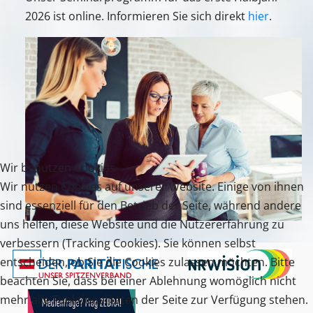
2026 ist online. Informieren Sie sich direkt
hier
.
Wir benutzen Cookies
Wir nutzen Cookies auf unserer Website. Einige von ihnen
sind essenziell für den Betrieb der Seite, während andere
uns helfen, diese Website und die Nutzererfahrung zu
verbessern (Tracking Cookies). Sie können selbst
entscheiden, ob Sie die Cookies zulassen möchten. Bitte
beachten Sie, dass bei einer Ablehnung womöglich nicht
mehr alle Funktionalitäten der Seite zur Verfügung stehen.