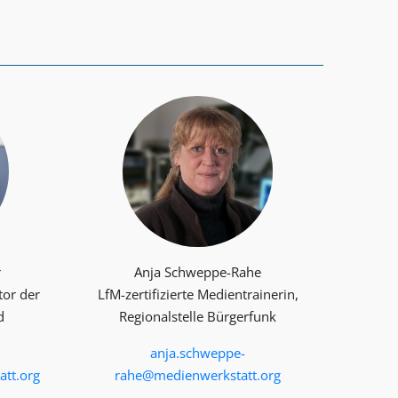
r
Anja Schweppe-Rahe
tor der
LfM-zertifizierte Medientrainerin,
d
Regionalstelle Bürgerfunk
anja.schweppe-
tt.org
rahe@medienwerkstatt.org