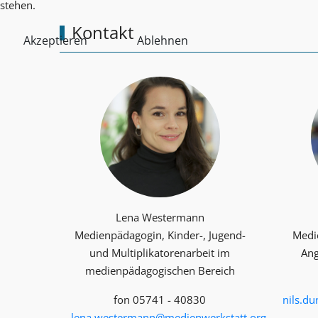
stehen.
Kontakt
Akzeptieren
Ablehnen
Lena Westermann
Medienpädagogin, Kinder-, Jugend-
Medi
und Multiplika­toren­arbeit im
Ang
medienpädagogischen Bereich
fon 05741 - 40830
nils.d
lena.westermann@medienwerkstatt.org