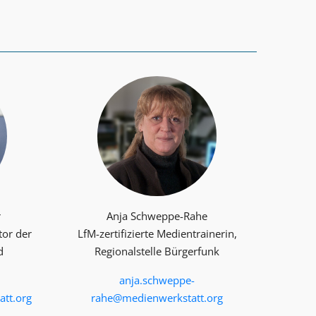
r
Anja Schweppe-Rahe
tor der
LfM-zertifizierte Medientrainerin,
d
Regionalstelle Bürgerfunk
anja.schweppe-
tt.org
rahe@medienwerkstatt.org