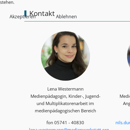
stehen.
Kontakt
Akzeptieren
Ablehnen
Lena Westermann
Medienpädagogin, Kinder-, Jugend-
Medi
und Multiplika­toren­arbeit im
Ang
medienpädagogischen Bereich
fon 05741 - 40830
nils.d
lena.westermann@medienwerkstatt.org