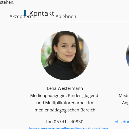
stehen.
Kontakt
Akzeptieren
Ablehnen
Lena Westermann
Medienpädagogin, Kinder-, Jugend-
Medi
und Multiplika­toren­arbeit im
Ang
medienpädagogischen Bereich
fon 05741 - 40830
nils.d
lena.westermann@medienwerkstatt.org