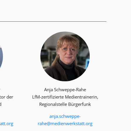
r
Anja Schweppe-Rahe
tor der
LfM-zertifizierte Medientrainerin,
d
Regionalstelle Bürgerfunk
anja.schweppe-
tt.org
rahe@medienwerkstatt.org