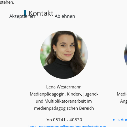
stehen.
Kontakt
Akzeptieren
Ablehnen
Lena Westermann
Medienpädagogin, Kinder-, Jugend-
Medi
und Multiplika­toren­arbeit im
Ang
medienpädagogischen Bereich
fon 05741 - 40830
nils.d
lena.westermann@medienwerkstatt.org