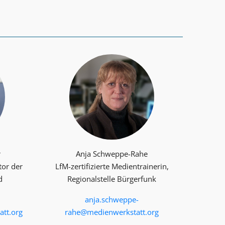
r
Anja Schweppe-Rahe
tor der
LfM-zertifizierte Medientrainerin,
d
Regionalstelle Bürgerfunk
anja.schweppe-
tt.org
rahe@medienwerkstatt.org