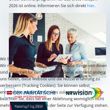
2026 ist online. Informieren Sie sich direkt
hier
.
Wir benutzen Cookies
Wir nutzen Cookies auf unserer Website. Einige von ihnen
sind essenziell für den Betrieb der Seite, während andere
uns helfen, diese Website und die Nutzererfahrung zu
verbessern (Tracking Cookies). Sie können selbst
entscheiden, ob Sie die Cookies zulassen möchten. Bitte
beachten Sie, dass bei einer Ablehnung womöglich nicht
mehr alle Funktionalitäten der Seite zur Verfügung stehen.