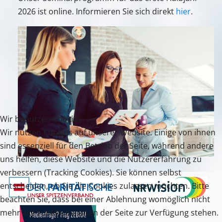
2026 ist online. Informieren Sie sich direkt
hier
.
Wir benutzen Cookies
Wir nutzen Cookies auf unserer Website. Einige von ihnen
sind essenziell für den Betrieb der Seite, während andere
uns helfen, diese Website und die Nutzererfahrung zu
verbessern (Tracking Cookies). Sie können selbst
entscheiden, ob Sie die Cookies zulassen möchten. Bitte
beachten Sie, dass bei einer Ablehnung womöglich nicht
mehr alle Funktionalitäten der Seite zur Verfügung stehen.