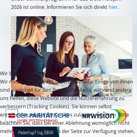
2026 ist online. Informieren Sie sich direkt
hier
.
Wir benutzen Cookies
Wir nutzen Cookies auf unserer Website. Einige von ihnen
sind essenziell für den Betrieb der Seite, während andere
uns helfen, diese Website und die Nutzererfahrung zu
verbessern (Tracking Cookies). Sie können selbst
entscheiden, ob Sie die Cookies zulassen möchten. Bitte
beachten Sie, dass bei einer Ablehnung womöglich nicht
mehr alle Funktionalitäten der Seite zur Verfügung stehen.