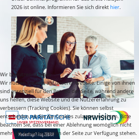
2026 ist online. Informieren Sie sich direkt
hier
.
Wir benutzen Cookies
Wir nutzen Cookies auf unserer Website. Einige von ihnen
sind essenziell für den Betrieb der Seite, während andere
uns helfen, diese Website und die Nutzererfahrung zu
verbessern (Tracking Cookies). Sie können selbst
entscheiden, ob Sie die Cookies zulassen möchten. Bitte
beachten Sie, dass bei einer Ablehnung womöglich nicht
mehr alle Funktionalitäten der Seite zur Verfügung stehen.