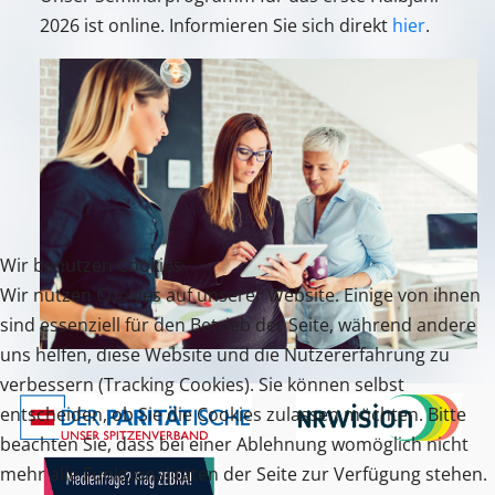
2026 ist online. Informieren Sie sich direkt
hier
.
Wir benutzen Cookies
Wir nutzen Cookies auf unserer Website. Einige von ihnen
sind essenziell für den Betrieb der Seite, während andere
uns helfen, diese Website und die Nutzererfahrung zu
verbessern (Tracking Cookies). Sie können selbst
entscheiden, ob Sie die Cookies zulassen möchten. Bitte
beachten Sie, dass bei einer Ablehnung womöglich nicht
mehr alle Funktionalitäten der Seite zur Verfügung stehen.