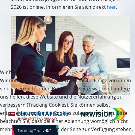
2026 ist online. Informieren Sie sich direkt
hier
.
Wir benutzen Cookies
Wir nutzen Cookies auf unserer Website. Einige von ihnen
sind essenziell für den Betrieb der Seite, während andere
uns helfen, diese Website und die Nutzererfahrung zu
verbessern (Tracking Cookies). Sie können selbst
entscheiden, ob Sie die Cookies zulassen möchten. Bitte
beachten Sie, dass bei einer Ablehnung womöglich nicht
mehr alle Funktionalitäten der Seite zur Verfügung stehen.