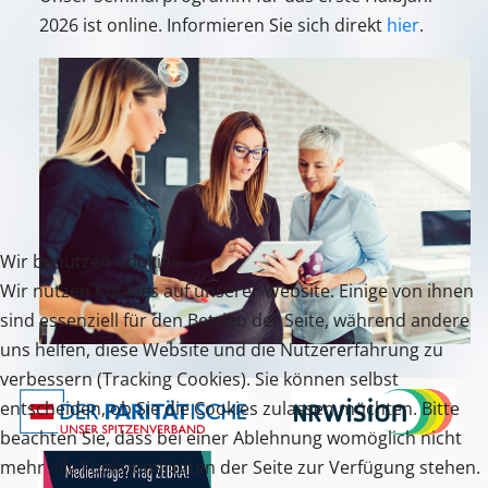
2026 ist online. Informieren Sie sich direkt
hier
.
Wir benutzen Cookies
Wir nutzen Cookies auf unserer Website. Einige von ihnen
sind essenziell für den Betrieb der Seite, während andere
uns helfen, diese Website und die Nutzererfahrung zu
verbessern (Tracking Cookies). Sie können selbst
entscheiden, ob Sie die Cookies zulassen möchten. Bitte
beachten Sie, dass bei einer Ablehnung womöglich nicht
mehr alle Funktionalitäten der Seite zur Verfügung stehen.