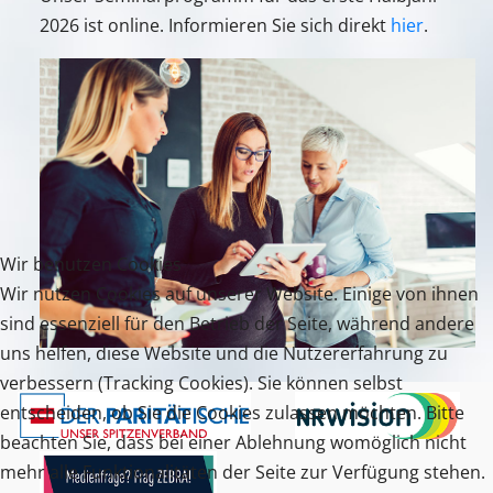
2026 ist online. Informieren Sie sich direkt
hier
.
Wir benutzen Cookies
Wir nutzen Cookies auf unserer Website. Einige von ihnen
sind essenziell für den Betrieb der Seite, während andere
uns helfen, diese Website und die Nutzererfahrung zu
verbessern (Tracking Cookies). Sie können selbst
entscheiden, ob Sie die Cookies zulassen möchten. Bitte
beachten Sie, dass bei einer Ablehnung womöglich nicht
mehr alle Funktionalitäten der Seite zur Verfügung stehen.